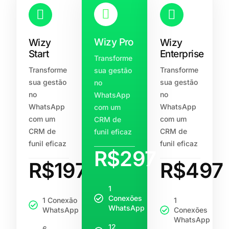
Wizy Pro
Wizy
Wizy
Start
Enterprise
Transforme
Transforme
Transforme
sua gestão
sua gestão
sua gestão
no
no
no
WhatsApp
WhatsApp
WhatsApp
com um
com um
com um
CRM de
CRM de
CRM de
funil eficaz
funil eficaz
funil eficaz
R$297
R$197
R$497
1
Conexões
1 Conexão
1
WhatsApp
WhatsApp
Conexões
WhatsApp
12
6