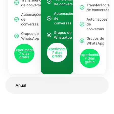
Transferência
de conversas
de conversas
Transferência
de conversas
Automações
Automações
de
de
Automações
conversas
conversas
de
conversas
Grupos de
Grupos de
WhatsApp
WhatsApp
Grupos de
WhatsApp
Experimente
Experimente
7 dias
7 dias
Experimente
grátis
grátis
7 dias
grátis
Anual