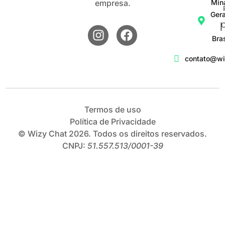
empresa.
Min
Gera
C
|
Bras
contato@wi
Termos de uso
Política de Privacidade
© Wizy Chat 2026. Todos os direitos reservados.
CNPJ:
51.557.513/0001-39