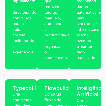
rapidamente
que
recebendo
e
reduzem
dados
direcionando
tarefas
automaticament
conversas
manuais,
para
para o
aumentam
sincronizar
setor
a
informações,
correto,
produtividade
acionar
melhorando
e
eventos
a
organizam
e manter
experiência.
o
tudo
atendimento.
atualizado.
Typebot
Flowbuilder
Inteligência
Artificial
Crie
Construa
conversas
fluxos de
Corrija
interativas
atendimento