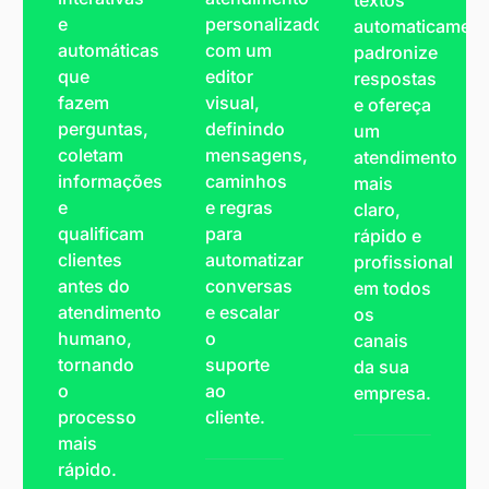
textos
e
personalizados
automaticament
automáticas
com um
padronize
que
editor
respostas
fazem
visual,
e ofereça
perguntas,
definindo
um
coletam
mensagens,
atendimento
informações
caminhos
mais
e
e regras
claro,
qualificam
para
rápido e
clientes
automatizar
profissional
antes do
conversas
em todos
atendimento
e escalar
os
humano,
o
canais
tornando
suporte
da sua
o
ao
empresa.
processo
cliente.
mais
rápido.