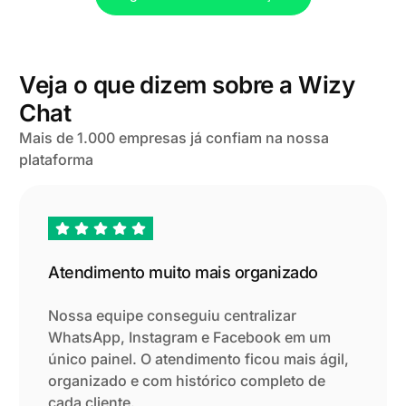
Veja o que dizem sobre a Wizy
Chat
Mais de 1.000 empresas já confiam na nossa
plataforma
Atendimento muito mais organizado
Nossa equipe conseguiu centralizar
Automação que realmente funciona
WhatsApp, Instagram e Facebook em um
Testamos outras ferramentas, mas a Wizy
Chat se destacou pela facilidade de uso e
único painel. O atendimento ficou mais ágil,
pelas automações inteligentes. Hoje
conseguimos responder mais rápido e com
organizado e com histórico completo de
muito mais qualidade.
cada cliente.
Rafael Nogueira