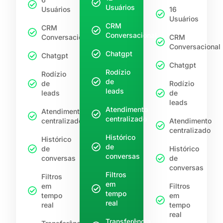
Usuários
Usuários
16
Usuários
CRM
CRM
Conversacional
Conversacional
CRM
Conversacional
Chatgpt
Chatgpt
Chatgpt
Rodízio
Rodízio
de
de
Rodízio
leads
leads
de
leads
Atendimento
Atendimento
centralizado
centralizado
Atendimento
centralizado
Histórico
Histórico
de
de
Histórico
conversas
conversas
de
conversas
Filtros
Filtros
em
em
Filtros
tempo
tempo
em
real
real
tempo
real
Transferência